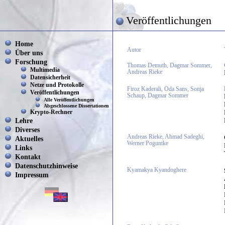
Veröffentlichungen
Home
Autor
Über uns
Forschung
Thomas Demuth, Dagmar Sommer,
Multimedia
Andreas Rieke
Datensicherheit
Netze und Protokolle
Firoz Kaderali, Oda Sans, Sonja
Veröffentlichungen
Schaup, Dagmar Sommer
Alle Veröffentlichungen
Abgeschlossene Dissertationen
Krypto-Rechner
Lehre
Diverses
Andreas Rieke, Ahmad Sadeghi,
Aktuelles
Werner Poguntke
Links
Kontakt
Datenschutzhinweise
Kyamakya Kyandoghere
Impressum