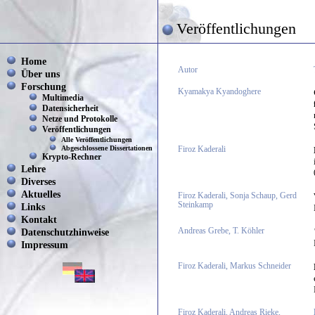
Veröffentlichungen
Home
Autor
Über uns
Forschung
Kyamakya Kyandoghere
Multimedia
Datensicherheit
Netze und Protokolle
Veröffentlichungen
Alle Veröffentlichungen
Abgeschlossene Dissertationen
Firoz Kaderali
Krypto-Rechner
Lehre
Diverses
Aktuelles
Firoz Kaderali, Sonja Schaup, Gerd
Steinkamp
Links
Kontakt
Datenschutzhinweise
Andreas Grebe, T. Köhler
Impressum
Firoz Kaderali, Markus Schneider
Firoz Kaderali, Andreas Rieke,