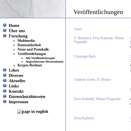
Veröffentlichungen
Home
Autor
Über uns
Forschung
S. Bezrukov, Firoz Kaderali, Werner
Multimedia
Poguntke
Datensicherheit
Netze und Protokolle
Veröffentlichungen
Christoph Bach
Alle Veröffentlichungen
Abgeschlossene Dissertationen
Krypto-Rechner
Lehre
Diverses
Andreas Grebe, D. Becker
Aktuelles
Links
Kontakt
Datenschutzhinweise
Firoz Kaderali, Werner Proguntke
Impressum
Firoz Kaderali