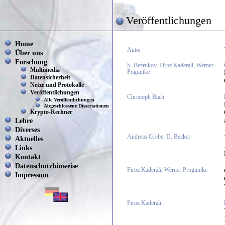
Veröffentlichungen
Home
Autor
Über uns
Forschung
S. Bezrukov, Firoz Kaderali, Werner
Multimedia
Poguntke
Datensicherheit
Netze und Protokolle
Veröffentlichungen
Christoph Bach
Alle Veröffentlichungen
Abgeschlossene Dissertationen
Krypto-Rechner
Lehre
Diverses
Andreas Grebe, D. Becker
Aktuelles
Links
Kontakt
Datenschutzhinweise
Firoz Kaderali, Werner Proguntke
Impressum
Firoz Kaderali