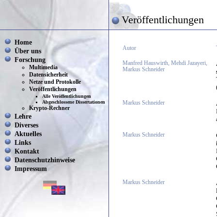
Veröffentlichungen
Home
Autor
Über uns
Forschung
Manfred Hauswirth, Mehdi Jazayeri,
Multimedia
Markus Schneider
Datensicherheit
Netze und Protokolle
Veröffentlichungen
Alle Veröffentlichungen
Abgeschlossene Dissertationen
Markus Schneider
Krypto-Rechner
Lehre
Diverses
Aktuelles
Markus Schneider
Links
Kontakt
Datenschutzhinweise
Impressum
Markus Schneider