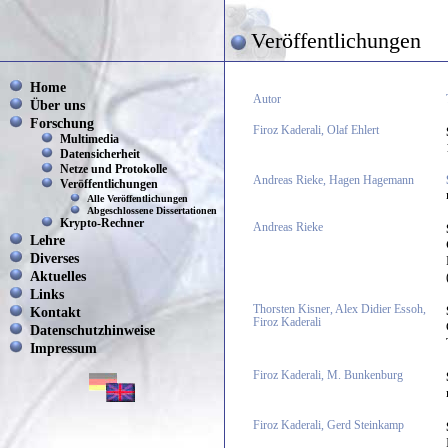
Veröffentlichungen
Home
Autor
Über uns
Forschung
Firoz Kaderali, Olaf Ehlert
Multimedia
Datensicherheit
Netze und Protokolle
Andreas Rieke, Hagen Hagemann
Veröffentlichungen
Alle Veröffentlichungen
Abgeschlossene Dissertationen
Krypto-Rechner
Andreas Rieke
Lehre
Diverses
Aktuelles
Links
Thorsten Kisner, Alex Didier Essoh,
Kontakt
Firoz Kaderali
Datenschutzhinweise
Impressum
Firoz Kaderali, M. Bunkenburg
Firoz Kaderali, Gerd Steinkamp