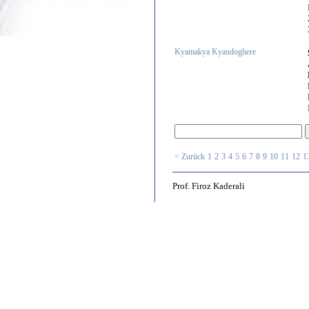
Kyamakya Kyandoghere
< Zurück
1
2
3
4
5
6
7
8
9
10
11
12
1
Prof. Firoz Kaderali