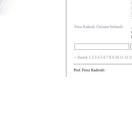
Firoz Kaderali, Christine Stefanski
< Zurück
1
2
3
4
5
6
7
8
9
10
11
12
1
Prof. Firoz Kaderali