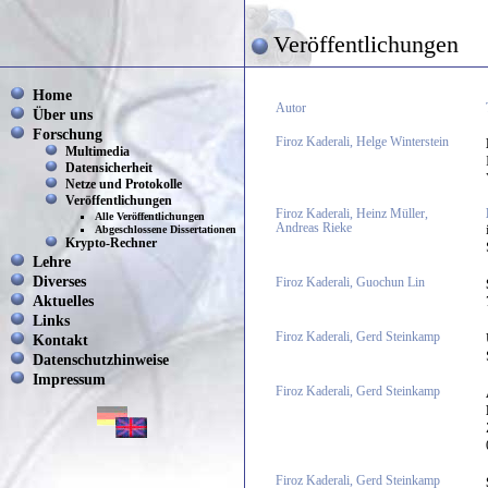
Veröffentlichungen
Home
Autor
Über uns
Forschung
Firoz Kaderali, Helge Winterstein
Multimedia
Datensicherheit
Netze und Protokolle
Veröffentlichungen
Firoz Kaderali, Heinz Müller,
Alle Veröffentlichungen
Andreas Rieke
Abgeschlossene Dissertationen
Krypto-Rechner
Lehre
Diverses
Firoz Kaderali, Guochun Lin
Aktuelles
Links
Firoz Kaderali, Gerd Steinkamp
Kontakt
Datenschutzhinweise
Impressum
Firoz Kaderali, Gerd Steinkamp
Firoz Kaderali, Gerd Steinkamp