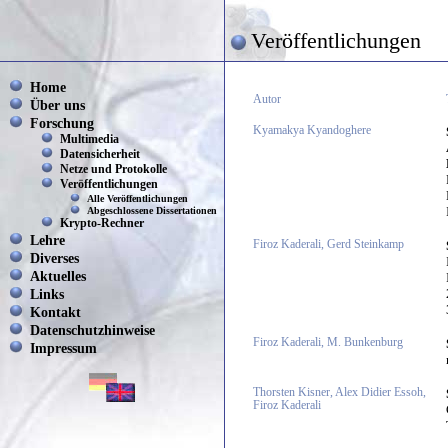
Veröffentlichungen
Home
Autor
Über uns
Forschung
Kyamakya Kyandoghere
Multimedia
Datensicherheit
Netze und Protokolle
Veröffentlichungen
Alle Veröffentlichungen
Abgeschlossene Dissertationen
Krypto-Rechner
Lehre
Firoz Kaderali, Gerd Steinkamp
Diverses
Aktuelles
Links
Kontakt
Datenschutzhinweise
Firoz Kaderali, M. Bunkenburg
Impressum
Thorsten Kisner, Alex Didier Essoh,
Firoz Kaderali