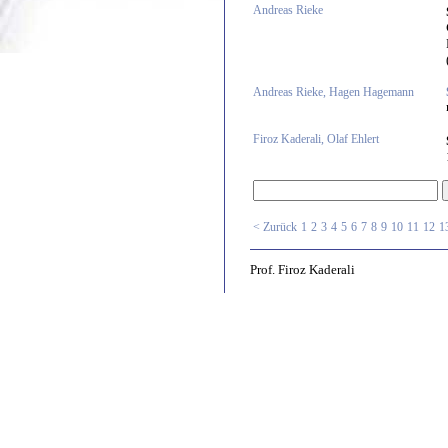
Andreas Rieke
Andreas Rieke, Hagen Hagemann
Firoz Kaderali, Olaf Ehlert
< Zurück
1
2
3
4
5
6
7
8
9
10
11
12
1
Prof. Firoz Kaderali