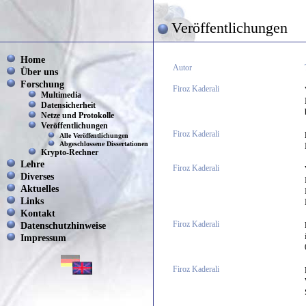
Veröffentlichungen
Home
Autor
Über uns
Forschung
Firoz Kaderali
Multimedia
Datensicherheit
Netze und Protokolle
Veröffentlichungen
Firoz Kaderali
Alle Veröffentlichungen
Abgeschlossene Dissertationen
Krypto-Rechner
Lehre
Firoz Kaderali
Diverses
Aktuelles
Links
Kontakt
Datenschutzhinweise
Firoz Kaderali
Impressum
Firoz Kaderali