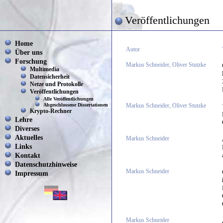
Veröffentlichungen
Home
Autor
Über uns
Forschung
Markus Schneider, Oliver Stutzke
Multimedia
Datensicherheit
Netze und Protokolle
Veröffentlichungen
Alle Veröffentlichungen
Abgeschlossene Dissertationen
Markus Schneider, Oliver Stutzke
Krypto-Rechner
Lehre
Diverses
Aktuelles
Markus Schneider
Links
Kontakt
Datenschutzhinweise
Markus Schneider
Impressum
Markus Schneider