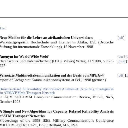
Titel
Neue Medien für die Lehre an afrikanischen Universitäten
[
]
pdf
Werkstattgespräch: Hochschule und Internet in Afrika, DSE (Deutsche
Stiftung für internationale Entwicklung), 12.November 1998
Anonym im World Wide Web?
[
] [
doc
Datenschutz und Datensicherheit (DuD), Vieweg Verlag, 11/1998, S. 623-
[
]
ps.gz
627
Vernetzte Multimediakommunikation auf der Basis von MPEG-4
[
] [
pdf
z
report of Fachgebiet Kommunikationssysteme at FeU, 1998 (german)
Disaster-Based Survivability Performance Analysis of Rerouting Strategies in
an ATM/VP Mesh Transport Network
in ACM SIGCOMM Computer Communication Review, Vol.28, No.5,
October 1998
A Simple and New Algorithm for Capacity Related Reliability Analysis
of ATM Transport Networks
Proceedings of the 1998 IEEE Military Communications Conference
MILCOM 98, Oct 18-21, 1998; Bedford, MA, USA