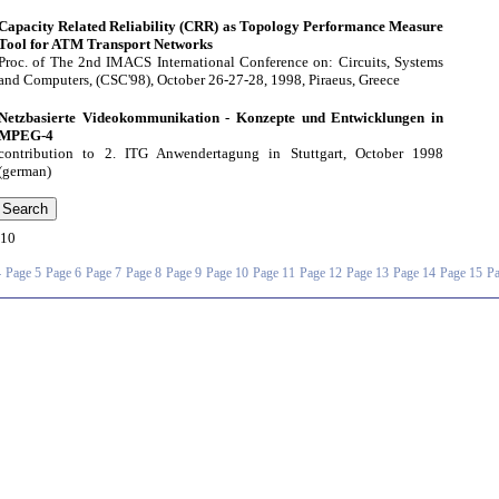
Capacity Related Reliability (CRR) as Topology Performance Measure
Tool for ATM Transport Networks
Proc. of The 2nd IMACS International Conference on: Circuits, Systems
and Computers, (CSC'98), October 26-27-28, 1998, Piraeus, Greece
Netzbasierte Videokommunikation - Konzepte und Entwicklungen in
MPEG-4
contribution to 2. ITG Anwendertagung in Stuttgart, October 1998
(german)
10
4
Page 5
Page 6
Page 7
Page 8
Page 9
Page 10
Page 11
Page 12
Page 13
Page 14
Page 15
Pa