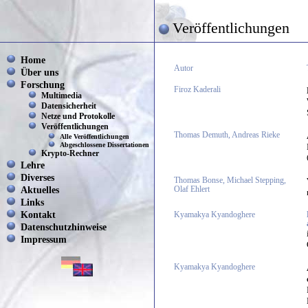
Veröffentlichungen
Home
Autor
Über uns
Forschung
Firoz Kaderali
Multimedia
Datensicherheit
Netze und Protokolle
Veröffentlichungen
Thomas Demuth, Andreas Rieke
Alle Veröffentlichungen
Abgeschlossene Dissertationen
Krypto-Rechner
Lehre
Diverses
Thomas Bonse, Michael Stepping,
Aktuelles
Olaf Ehlert
Links
Kontakt
Kyamakya Kyandoghere
Datenschutzhinweise
Impressum
Kyamakya Kyandoghere