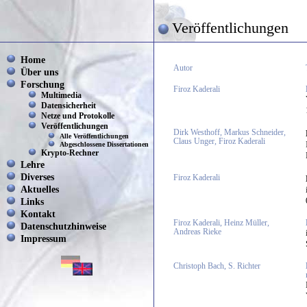
Veröffentlichungen
Home
Autor
Über uns
Forschung
Firoz Kaderali
Multimedia
Datensicherheit
Netze und Protokolle
Veröffentlichungen
Dirk Westhoff, Markus Schneider,
Alle Veröffentlichungen
Claus Unger, Firoz Kaderali
Abgeschlossene Dissertationen
Krypto-Rechner
Lehre
Diverses
Firoz Kaderali
Aktuelles
Links
Kontakt
Firoz Kaderali, Heinz Müller,
Datenschutzhinweise
Andreas Rieke
Impressum
Christoph Bach, S. Richter