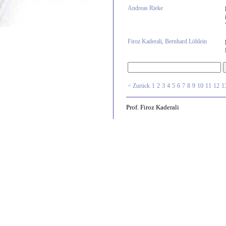
Andreas Rieke
Firoz Kaderali, Bernhard Löhlein
< Zurück
1
2
3
4
5
6
7
8
9
10
11
12
1
Prof. Firoz Kaderali