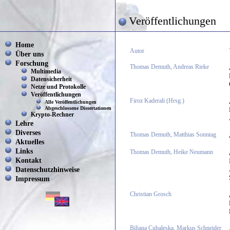
Veröffentlichungen
Home
Autor
Über uns
Forschung
Thomas Demuth, Andreas Rieke
Multimedia
Datensicherheit
Netze und Protokolle
Veröffentlichungen
Firoz Kaderali (Hrsg.)
Alle Veröffentlichungen
Abgeschlossene Dissertationen
Krypto-Rechner
Lehre
Diverses
Thomas Demuth, Matthias Sonntag
Aktuelles
Links
Thomas Demuth, Heike Neumann
Kontakt
Datenschutzhinweise
Impressum
Christian Grosch
Biljana Cubaleska, Markus Schneider