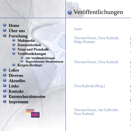
Veröffentlichungen
Home
Autor
Über uns
Forschung
Thorsten Kisner, Firoz Kaderali,
Multimedia
Helge Hemmer
Datensicherheit
Netze und Protokolle
Veröffentlichungen
Alle Veröffentlichungen
Abgeschlossene Dissertationen
Thorsten Kisner, Firoz Kaderali
Krypto-Rechner
Lehre
Diverses
Aktuelles
Links
Firoz Kaderali (Hrsg.)
Kontakt
Datenschutzhinweise
Impressum
Thorsten Kisner, Jan Gellweiler,
Firoz Kaderali