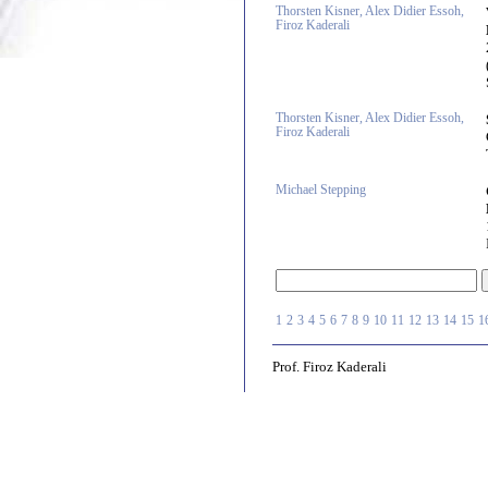
Thorsten Kisner, Alex Didier Essoh,
Firoz Kaderali
Thorsten Kisner, Alex Didier Essoh,
Firoz Kaderali
Michael Stepping
1
2
3
4
5
6
7
8
9
10
11
12
13
14
15
1
Prof. Firoz Kaderali